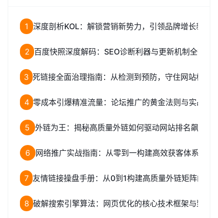
1
深度剖析KOL：解锁营销新势力，引领品牌增长新路
2
百度快照深度解码：SEO诊断利器与更新机制全揭秘
3
死链接全面治理指南：从检测到预防，守住网站权重
4
零成本引爆精准流量：论坛推广的黄金法则与实战全
5
外链为王：揭秘高质量外链如何驱动网站排名飙升
6
网络推广实战指南：从零到一构建高效获客体系
7
友情链接操盘手册：从0到1构建高质量外链矩阵的完
8
破解搜索引擎算法：网页优化的核心技术框架与致命