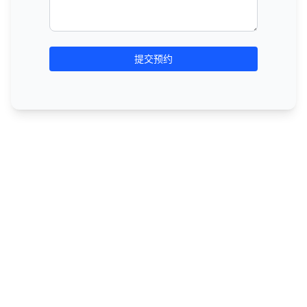
提交预约
关于富岳
富岳依托AI技术，为企业提供营销、运营及数据分析全场景
支持，构建"AI+营销"与"AI+运营"双引擎服务模式。该模式
不仅配备芯大脑舆情分析系统，更具备用户行为数据的深度
挖掘与精准洞察能力，为企业决策提供数据支撑。
通过AI大模型与新媒体高效协同，可助力企业搭建"内容生
产-流量捕获-商业转化"的全链路增长闭环，驱动业务持续
提升。从算法策略优化到品牌声量管理，富岳始终以实战成